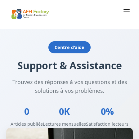
M
Centre d'aide
Support & Assistance
Trouvez des réponses à vos questions et des
solutions à vos problèmes.
0
0K
0%
Articles publiés
Lectures mensuelles
Satisfaction lecteurs